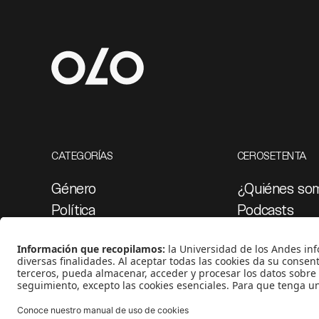
CATEGORÍAS
CEROSETENTA
Género
¿Quiénes so
Política
Podcasts
Cultura
Ediciones esp
Medio ambiente
Proyectos 07
Medios y periodismo
Ciudad
Movilización social