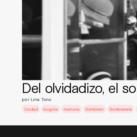
Del olvidadizo, el 
por Lina Tono
Ciudad
bogota
memoria
Sombrero
Sombrerería