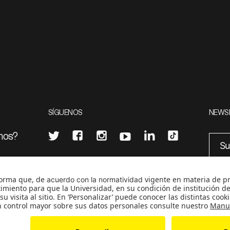
SÍGUENOS
NEWS
mos?
¿Quieres escribir en 070?
eciales
0
CONTÁCTANOS
cerosetenta@uniandes.edu.co
BOGOTÁ, COLOMBIA