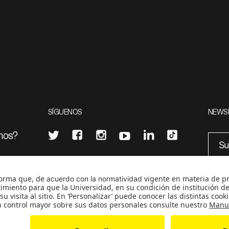
SÍGUENOS
NEWS
mos?
¿Quieres escribir en 070?
eciales
0
CONTÁCTANOS
cerosetenta@uniandes.edu.co
BOGOTÁ, COLOMBIA