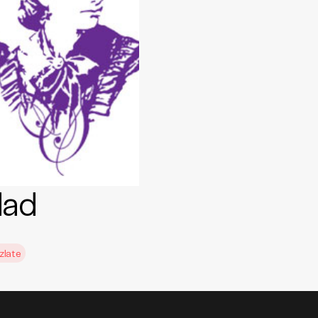
dad
zlate