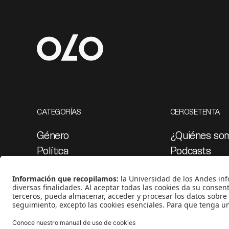
CATEGORÍAS
CEROSETENTA
Género
¿Quiénes so
Política
Podcasts
Cultura
Ediciones esp
Medio ambiente
Proyectos 07
Medios y periodismo
Ciudad
Movilización social