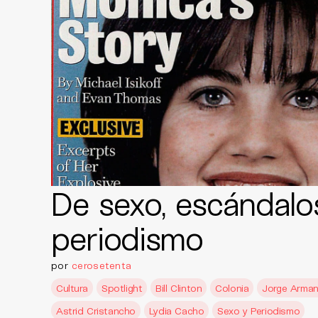
De sexo, escándalo
periodismo
por
cerosetenta
Cultura
Spotlight
Bill Clinton
Colonia
Jorge Arman
Astrid Cristancho
Lydia Cacho
Sexo y Periodismo