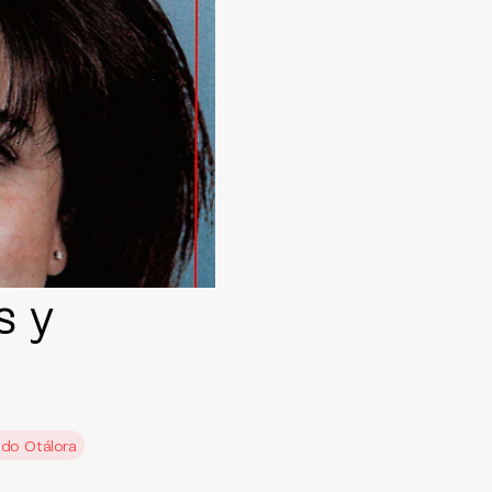
s y
do Otálora