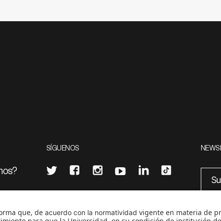
SÍGUENOS
NEWS
mos?
¿Quieres escribir en 070?
eciales
0
CONTÁCTANOS