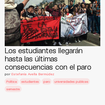
Los estudiantes llegarán
hasta las últimas
consecuencias con el paro
por
Estefanía Avella Bermúdez
Política
estudiantes
paro
universidades publicas
semestre