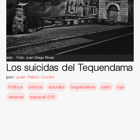
Los suicidas del Tequendama
por
Juan Pablo Conto
Política
crónica
suicidas
tequendama
salto
roja
ximenez
especial 070