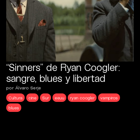
“Sinners” de Ryan Coogler:
sangre, blues y libertad
por Álvaro Serje
Cultura
cine
Sur
eeuu
ryan coogler
vampiros
blues