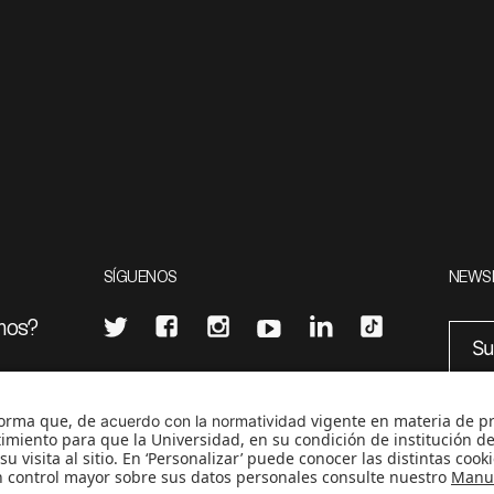
SÍGUENOS
NEWS
mos?
¿Quieres escribir en 070?
eciales
0
CONTÁCTANOS
cerosetenta@uniandes.edu.co