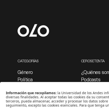
CATEGORÍAS
CEROSETENTA
Género
¿Quiénes so
Política
Podcasts
Cultura
Ediciones esp
Medio ambiente
Proyectos 07
Medios y periodismo
Ciudad