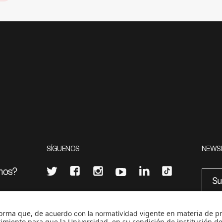
SÍGUENOS
NEWS
mos?
¿Quieres escribir en 070?
eciales
0
CONTÁCTANOS