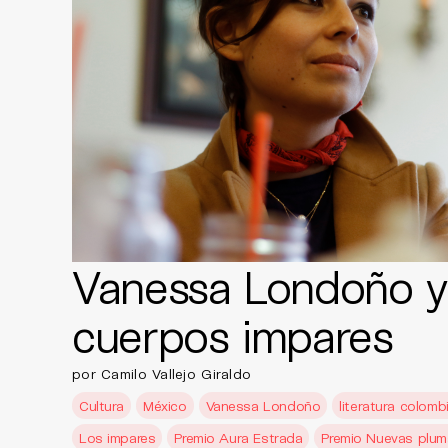
Vanessa Londoño y
cuerpos impares
por Camilo Vallejo Giraldo
Cultura
México
Vanessa Londoño
literatura colomb
Los impares
Premio Aura Estrada
Premio Nuevas plum