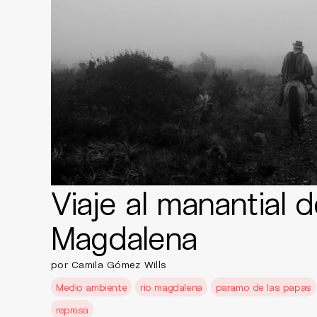
Viaje al manantial d
Magdalena
por Camila Gómez Wills
Medio ambiente
rio magdalena
paramo de las papas
represa