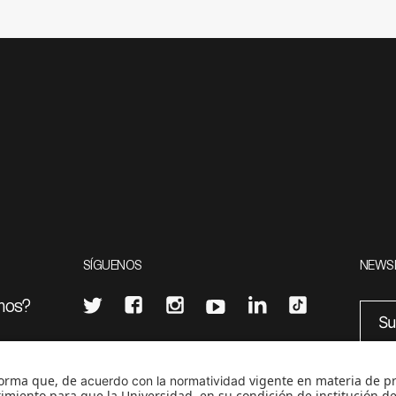
SÍGUENOS
NEWS
mos?
¿Quieres escribir en 070?
eciales
0
CONTÁCTANOS