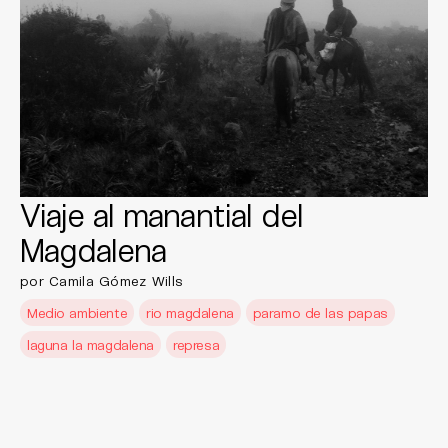
Viaje al manantial del
Magdalena
por Camila Gómez Wills
Medio ambiente
rio magdalena
paramo de las papas
laguna la magdalena
represa