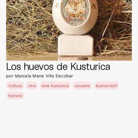
Los huevos de Kusturica
por Marcela Maria Villa Escobar
Cultura
cine
emir kusturica
oscares
kustendorf
huevos