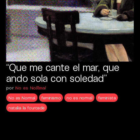
“Que me cante el mar, que
ando sola con soledad”
por
No es NoЯmal
No es Normal
feminismo
no es normal
feminista
natalia la fourcade