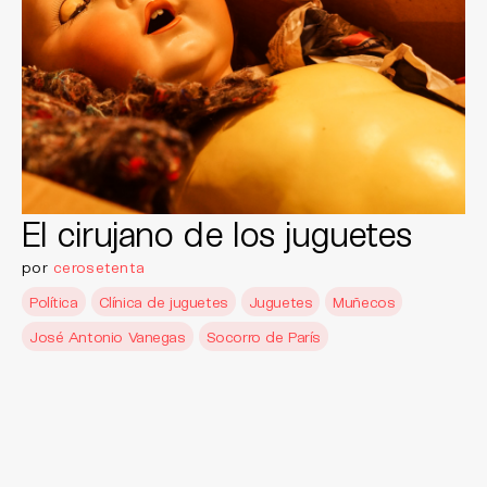
El cirujano de los juguetes
por
cerosetenta
Política
Clínica de juguetes
Juguetes
Muñecos
José Antonio Vanegas
Socorro de París