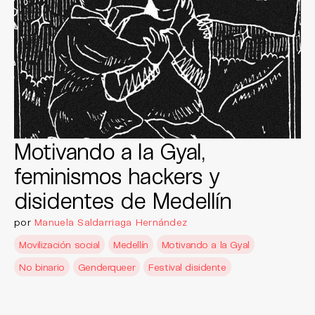
Motivando a la Gyal,
feminismos hackers y
disidentes de Medellín
por
Manuela Saldarriaga Hernández
Movilización social
Medellín
Motivando a la Gyal
No binario
Genderqueer
Festival disidente