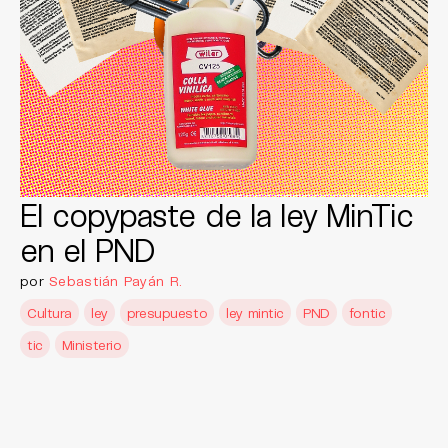
El copypaste de la ley MinTic
en el PND
por
Sebastián Payán R.
Cultura
ley
presupuesto
ley mintic
PND
fontic
tic
Ministerio