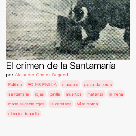
El crímen de la Santamaría
por
Alejandro Gómez Dugand
Política
ROJAS PINILLA
masacre
plaza de toros
santamaria
rojas
pinilla
muertos
matanza
la nena
maria eugenia rojas
la capitana
villar borda
alberto donadio