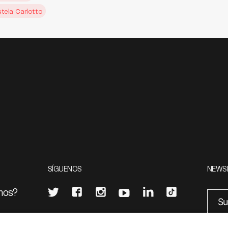
stela Carlotto
SÍGUENOS
NEWS
mos?
¿Quieres escribir en 070?
eciales