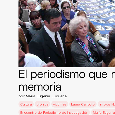
El periodismo que n
memoria
por María Eugenia Ludueña
Cultura
crónica
víctimas
Laura Carlotto
Infojus N
Encuentro de Periodismo de Investigación
María Eugeni