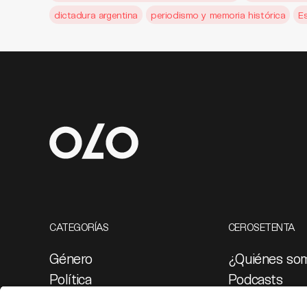
dictadura argentina
periodismo y memoria histórica
E
CATEGORÍAS
CEROSETENTA
Género
¿Quiénes so
Política
Podcasts
Cultura
Ediciones esp