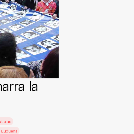
arra la
oticias
a Ludueña