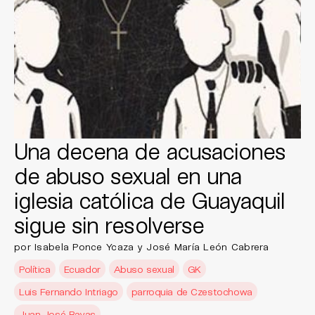
Una decena de acusaciones
de abuso sexual en una
iglesia católica de Guayaquil
sigue sin resolverse
por Isabela Ponce Ycaza y José María León Cabrera
Política
Ecuador
Abuso sexual
GK
Luis Fernando Intriago
parroquia de Czestochowa
Juan José Bayas