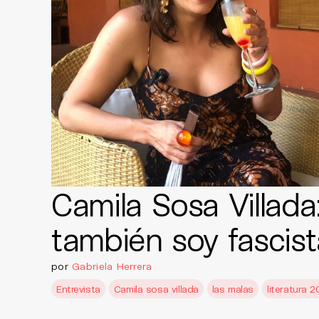
Camila Sosa Villada
también soy fascist
por
Gabriela Herrera
Entrevista
Camila sosa villada
las malas
literatura 