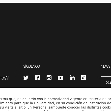
SÍGUENOS
NEWS
mos?
¿Quieres escribir en 070?
eciales
0
CONTÁCTANOS
cerosetenta@uniandes.edu.co