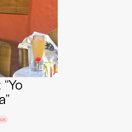
: “Yo
a”
2025