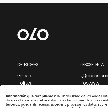
CATEGORÍAS
CEROSETENTA
Género
¿Quiénes so
Política
Podcasts
Cultura
Ediciones esp
Medio ambiente
Proyectos 07
Medios y periodismo