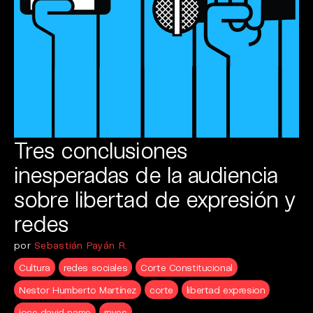
Tres conclusiones
inesperadas de la audiencia
sobre libertad de expresión y
redes
por
Sebastián Payán R.
Cultura
redes sociales
Corte Constitucional
Nestor Humberto Martínez
corte
libertad expresion
jose david name
reyes