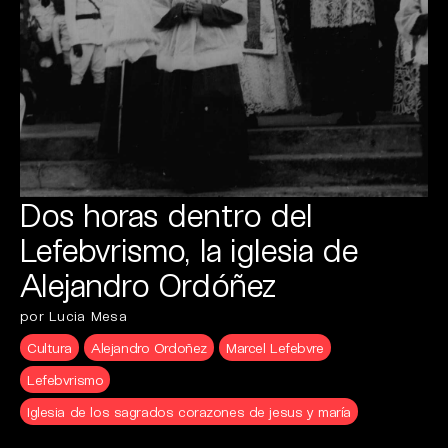
Dos horas dentro del
Lefebvrismo, la iglesia de
Alejandro Ordóñez
por Lucia Mesa
Cultura
Alejandro Ordoñez
Marcel Lefebvre
Lefebvrismo
Iglesia de los sagrados corazones de jesus y maría