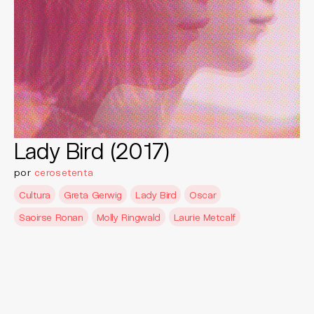
Lady Bird (2017)
por
cerosetenta
Cultura
Greta Gerwig
Lady Bird
Oscar
Saoirse Ronan
Molly Ringwald
Laurie Metcalf