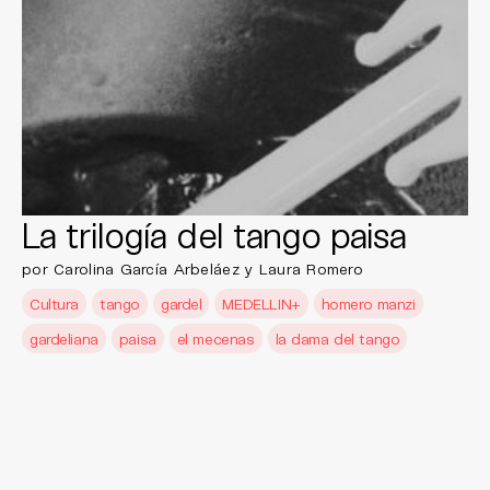
La trilogía del tango paisa
por Carolina García Arbeláez y Laura Romero
Cultura
tango
gardel
MEDELLIN+
homero manzi
gardeliana
paisa
el mecenas
la dama del tango