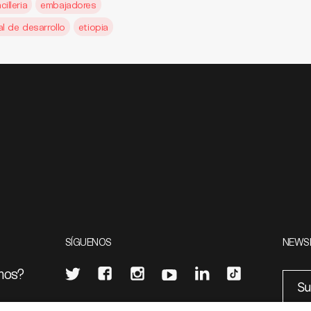
cilleria
embajadores
l de desarrollo
etiopia
SÍGUENOS
NEWS
mos?