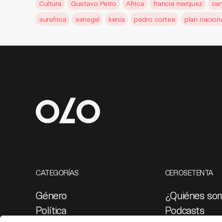
Cultura
Gustavo Petro
Africa
francia marquez
can
surafrica
senegal
kenia
pedro cortes
plan naciona
CATEGORÍAS
CEROSETENTA
Género
¿Quiénes so
Política
Podcasts