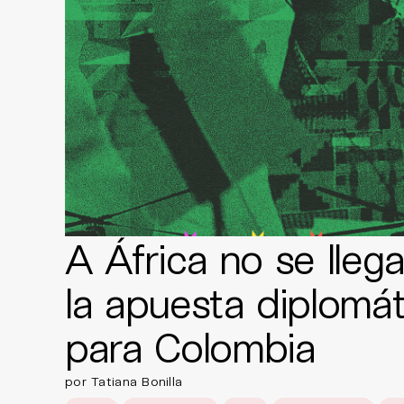
A África no se lleg
la apuesta diplomá
para Colombia
por Tatiana Bonilla