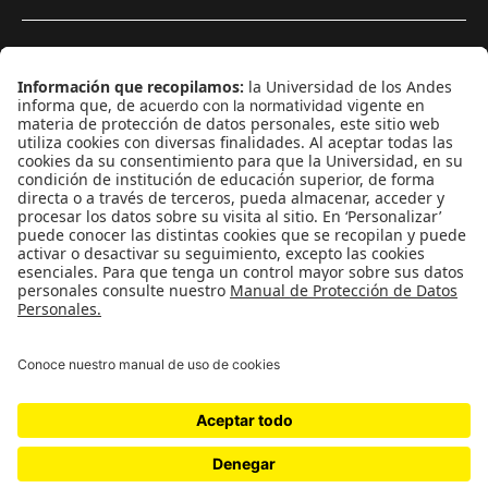
¿Quieres escribir en 070?
CONTÁCTANOS
cerosetenta@uniandes.edu.co
BOGOTÁ, COLOMBIA
NEWSLETTER
Suscríbase