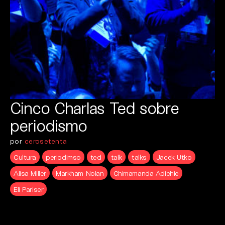
Cinco Charlas Ted sobre
periodismo
por
cerosetenta
Cultura
periodimso
ted
talk
talks
Jacek Utko
Alisa Miller
Markham Nolan
Chimamanda Adichie
Eli Pariser