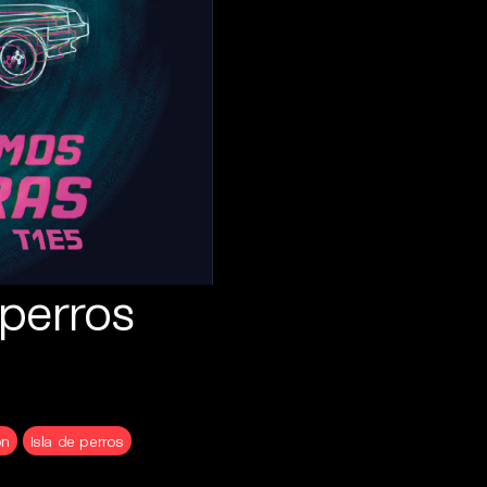
 perros
on
Isla de perros