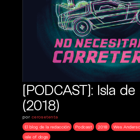
[PODCAST]: Isla de
(2018)
por
cerosetenta
El blog de la redacción
Podcast
2018
Wes Anders
isle of dogs