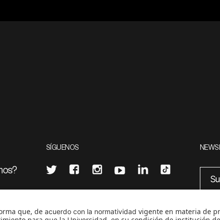
SÍGUENOS
NEWS
mos?
¿Quieres escribir en 070?
eciales
0
CONTÁCTANOS