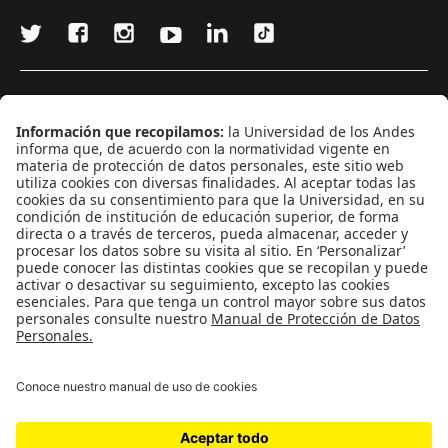
¿Quieres escribir en 070?
CONTÁCTANOS
cerosetenta@uniandes.edu.co
BOGOTÁ, COLOMBIA
NEWSLETTER
Suscríbase