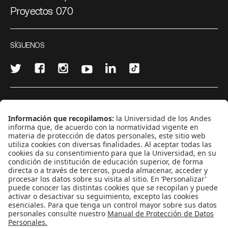
Proyectos 070
SÍGUENOS
¿Quieres escribir en 070?
CONTÁCTANOS
cerosetenta@uniandes.edu.co
BOGOTÁ, COLOMBIA
NEWSLETTER