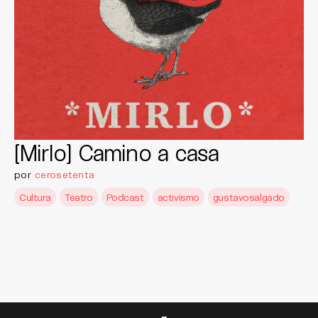
[Mirlo] Camino a casa
por
cerosetenta
Cultura
Teatro
Podcast
activismo
gustavosalgado