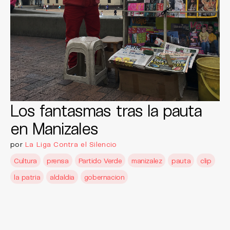
Los fantasmas tras la pauta
en Manizales
por
La Liga Contra el Silencio
Cultura
prensa
Partido Verde
manizalez
pauta
clip
la patria
aldaldia
gobernacion