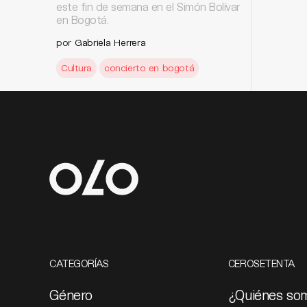
este fin de semana en el Simón Bolívar
en Bogotá.
por
Gabriela Herrera
Cultura
concierto en bogotá
CATEGORÍAS
CEROSETENTA
Género
¿Quiénes so