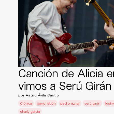
Canción de Alicia e
vimos a Serú Girán 
por Astrid Ávila Castro
Crónica
david lebón
pedro aznar
serú girán
festiv
charly garcía