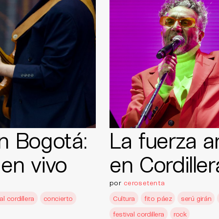
n Bogotá:
La fuerza a
en vivo
en Cordiller
por
cerosetenta
al cordillera
concierto
Cultura
fito páez
serú girán
festival cordillera
rock