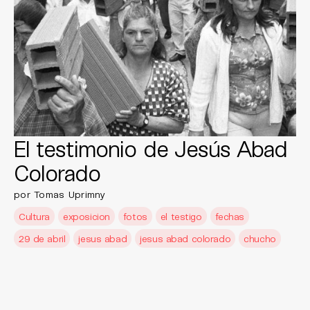
El testimonio de Jesús Abad
Colorado
por Tomas Uprimny
Cultura
exposicion
fotos
el testigo
fechas
29 de abril
jesus abad
jesus abad colorado
chucho