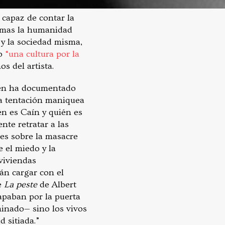
 capaz de contar la
ctimas la humanidad
 y la sociedad misma,
do
“una cultura por la
os del artista.
ien ha documentado
 la tentación maniquea
n es Caín y quién es
nte retratar a las
nes sobre la masacre
 el miedo y la
viviendas
án cargar con el
de
La peste
de Albert
apaban por la puerta
minado— sino los vivos
 sitiada.”