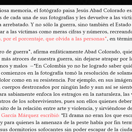
osa memoria, el fotógrafo paisa Jesús Abad Colorado es
s de cada una de sus fotografías y les devuelve a las ví
a arrebatado. Y no sólo la guerra, sino también el Estado
tar a las víctimas como meras cifras y números, recrean
o, por el porcentaje, que olvida a las personas”
, en términ
ero de guerra”, afirma enfáticamente Abad Colorado, qu
s más atroces de nuestra guerra, sin dejarse atrapar por
uenos y malos —“En Colombia yo no he logrado saber quié
 comienzos en la fotografía tomó la resolución de solame
 dolor como en su resistencia. Por ejemplo, en sus imáge
cuerpos destrozados por ningún lado y aun así se siente
ra sabiamente enfoca los estragos en la naturaleza, las 
tros de los sobrevivientes, pues son ellos quienes deber
sito de la relación entre arte y violencia, y sirviéndose 
,
García Márquez escribió:
“
El drama no eran los que esc
—y para quienes la amenaza de la peste había por fin ter
us dormitorios sofocantes sin poder escapar de la ciudad