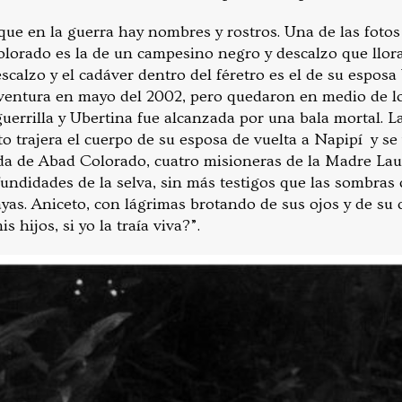
e en la guerra hay nombres y rostros. Una de las fotos
lorado es la de un campesino negro y descalzo que llora
scalzo y el cadáver dentro del féretro es el de su espos
ventura en mayo del 2002, pero quedaron en medio de l
guerrilla y Ubertina fue alcanzada por una bala mortal. 
o trajera el cuerpo de su esposa de vuelta a Napipí y se
da de Abad Colorado, cuatro misioneras de la Madre Laur
undidades de la selva, sin más testigos que las sombras d
yas. Aniceto, con lágrimas brotando de sus ojos y de su 
s hijos, si yo la traía viva?”.