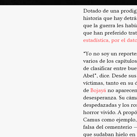
Dotado de una prodigi
historia que hay detrá
que la guerra les habí
que han preferido tra
estadística, por el dat
“Yo no soy un report
varios de los capítulo
de clasificar entre b
Abel”, dice. Desde sus
víctimas, tanto en su
de
Bojayá
no aparecen 
desesperanza. Su cáma
despedazadas y los ros
horror vivido. A propó
Camus como ejemplo
falsa del cementerio 
que sudaban hielo en s