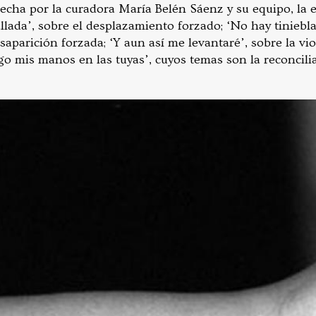
echa por la curadora María Belén Sáenz y su equipo, la 
callada’, sobre el desplazamiento forzado; ‘No hay tiniebl
esaparición forzada; ‘Y aun así me levantaré’, sobre la vio
ngo mis manos en las tuyas’, cuyos temas son la reconcili