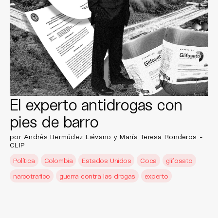
El experto antidrogas con
pies de barro
por Andrés Bermúdez Liévano y María Teresa Ronderos -
CLIP
Política
Colombia
Estados Unidos
Coca
glifosato
narcotrafico
guerra contra las drogas
experto