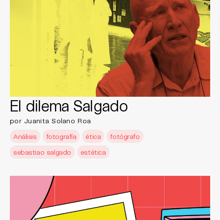
El dilema Salgado
por Juanita Solano Roa
Análisis
fotografía
ética
fotógrafo
sebastiao salgado
estética