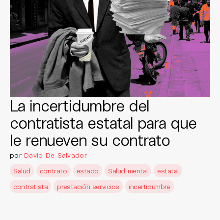
La incertidumbre del
contratista estatal para que
le renueven su contrato
por
David De Salvador
Salud
contrato
estado
Salud mental
estatal
contratista
prestación servicios
incertidumbre