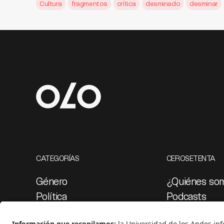
Cultura
fragmentos
crítica
desminado
desminar
CATEGORÍAS
CEROSETENTA
Género
¿Quiénes so
Política
Podcasts
Cultura
Ediciones esp