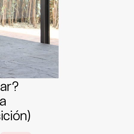
ar?
a
ición)