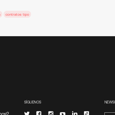
n
contratos tipo
SÍGUENOS
NEWS
mos?