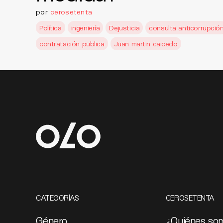
por
cerosetenta
Política
ingeniería
Dejusticia
consulta anticorrupció
contratación publica
Juan martin caicedo
CATEGORÍAS
CEROSETENTA
Género
¿Quiénes so