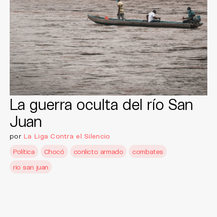
La guerra oculta del río San
Juan
por
La Liga Contra el Silencio
Política
Chocó
conlicto armado
combates
rio san juan