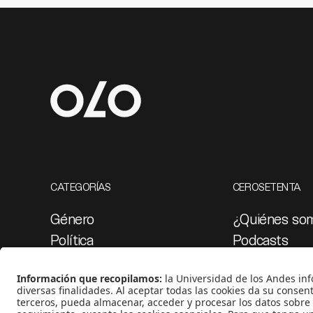
CATEGORÍAS
CEROSETENTA
Género
¿Quiénes so
Política
Podcasts
Cultura
Ediciones esp
Medio ambiente
Proyectos 07
Medios y periodismo