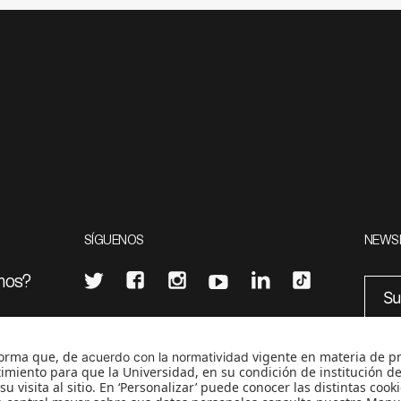
SÍGUENOS
NEWS
mos?
¿Quieres escribir en 070?
eciales
0
CONTÁCTANOS
cerosetenta@uniandes.edu.co