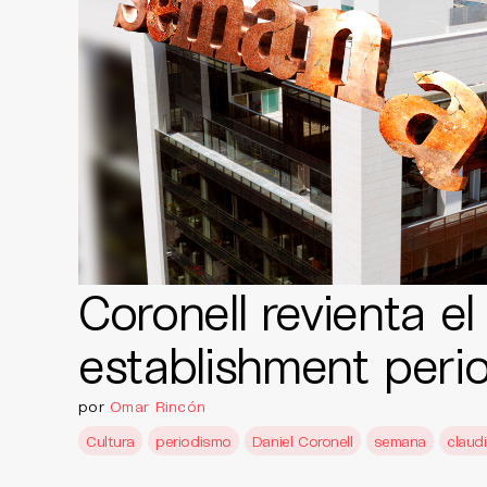
Coronell revienta el
establishment perio
por
Omar Rincón
Cultura
periodismo
Daniel Coronell
semana
claudi