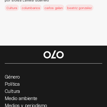
por Eloísa Lamilla Guerrero
Cultura
columbarios
carlos galan
beatriz gonzalez
Género
Política
Cultura
Medio ambiente
Medios y periodismo