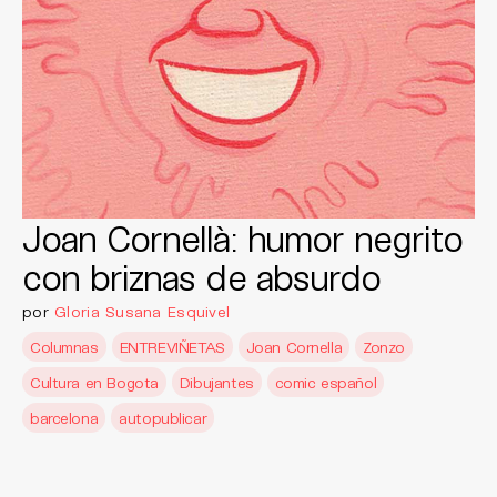
Joan Cornellà: humor negrito
con briznas de absurdo
por
Gloria Susana Esquivel
Columnas
ENTREVIÑETAS
Joan Cornella
Zonzo
Cultura en Bogota
Dibujantes
comic español
barcelona
autopublicar