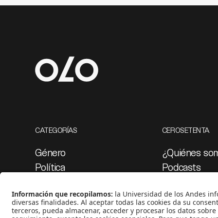
CATEGORÍAS
CEROSETENTA
Género
¿Quiénes so
Política
Podcasts
Cultura
Ediciones esp
Medio ambiente
Proyectos 07
Medios y periodismo