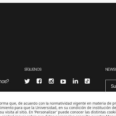
SÍGUENOS
NEWS
mos?
¿Quieres escribir en 070?
eciales
0
CONTÁCTANOS
cerosetenta@uniandes.edu.co