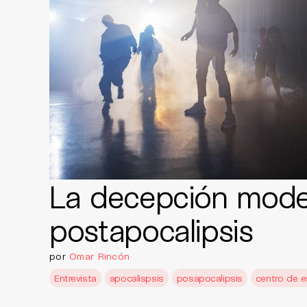
La decepción moder
postapocalipsis
por
Omar Rincón
Entrevista
apocalispsis
posapocalipsis
centro de e