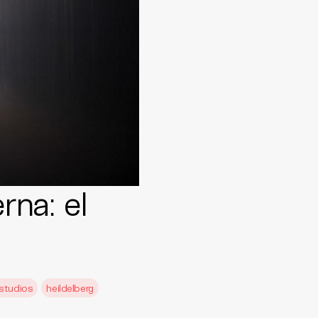
na: el
studios
heildelberg