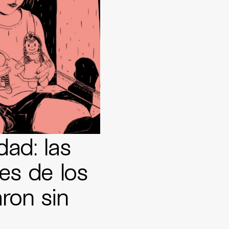
dad: las
es de los
ron sin