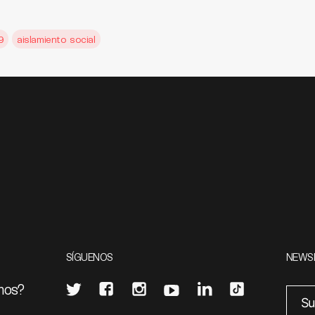
9
aislamiento social
SÍGUENOS
NEWS
mos?