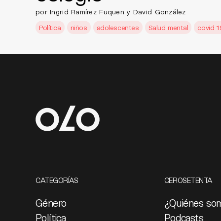
por Ingrid Ramírez Fuquen y David González
Política
niños
adolescentes
Salud mental
covid 1
CATEGORÍAS
CEROSETENTA
Género
¿Quiénes so
Política
Podcasts