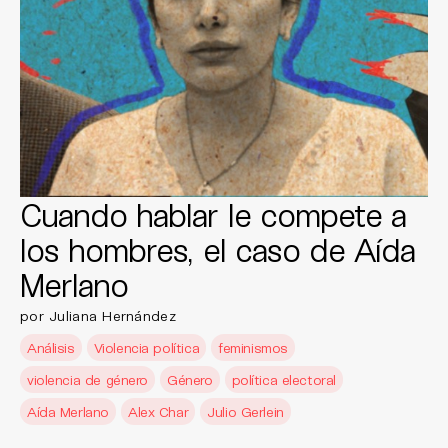
Cuando hablar le compete a
los hombres, el caso de Aída
Merlano
por Juliana Hernández
Análisis
Violencia política
feminismos
violencia de género
Género
política electoral
Aída Merlano
Alex Char
Julio Gerlein