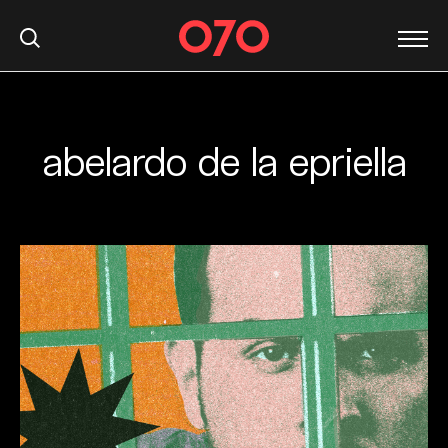
abelardo de la epriella
S
k
i
p
t
o
c
o
n
t
e
n
t