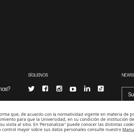
SÍGUENOS
NEWS
mos?
¿Quieres escribir en 070?
eciales
0
CONTÁCTANOS
cerosetenta@uniandes.edu.co