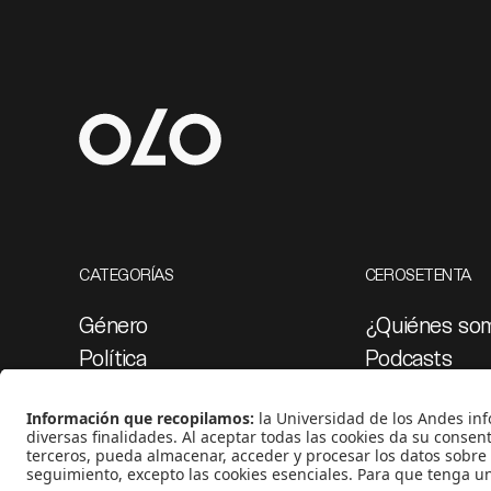
CATEGORÍAS
CEROSETENTA
Género
¿Quiénes so
Política
Podcasts
Cultura
Ediciones esp
Medio ambiente
Proyectos 07
Medios y periodismo
Ciudad