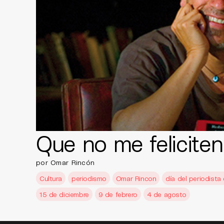
Que no me feliciten
por Omar Rincón
Cultura
periodismo
Omar Rincon
día del periodista
15 de diciembre
9 de febrero
4 de agosto