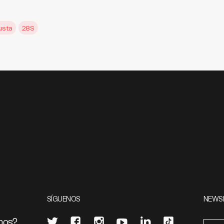
usta
28S
SÍGUENOS
NEWS
mos?