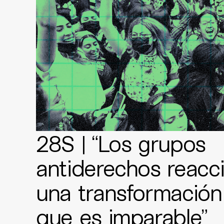
28S | “Los grupos
antiderechos reacc
una transformación 
que es imparable”