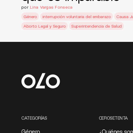
por
Lina Vargas Fonseca
Género
interrupción voluntaria del embarazo
Causa J
Aborto Legal y Seguro
Superintendencia de Salud
CATEGORÍAS
CEROSETENTA
Género
¿Quiénes so