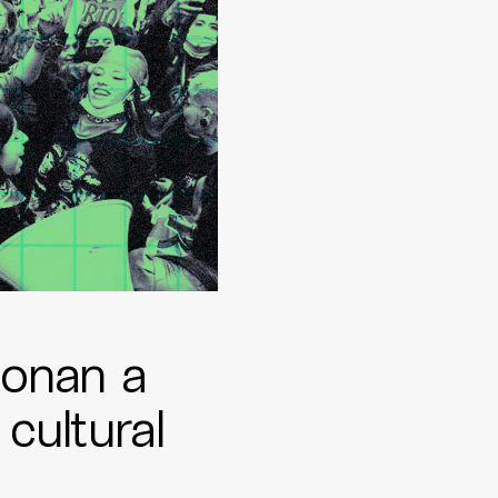
ionan a
cultural