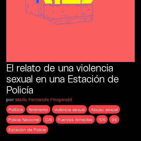
El relato de una violencia
sexual en una Estación de
Policía
por
María Fernanda Fitzgerald
Política
feminismo
violencia sexual
Abuso sexual
Policía Nacional
CAI
Fuerzas Armadas
10S
9S
Estación de Policía