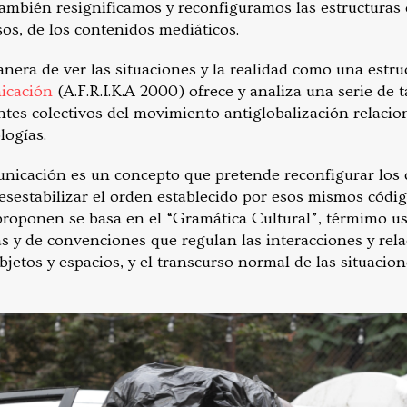
también resignificamos y reconfiguramos las estructuras 
rsos, de los contenidos mediáticos.
era de ver las situaciones y la realidad como una estruc
icación
(A.F.R.I.K.A 2000) ofrece y analiza una serie de t
entes colectivos del movimiento antiglobalización relaci
logías.
municación es un concepto que pretende reconfigurar los
esestabilizar el orden establecido por esos mismos códig
proponen se basa en el “Gramática Cultural”, térmimo us
s y de convenciones que regulan las interacciones y relac
jetos y espacios, y el transcurso normal de las situacio