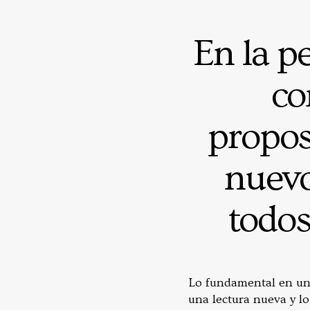
En la p
co
propos
nuevo
todos
Lo fundamental en una
una lectura nueva y l