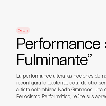
Skip
to
Cultura
content
Performance 
Fulminante”
La performance altera las nociones de no
reconfigura lo existente, dota de otro sen
artista colombiana Nadia Granados, una d
Periodismo Performático, reúne sus aprec