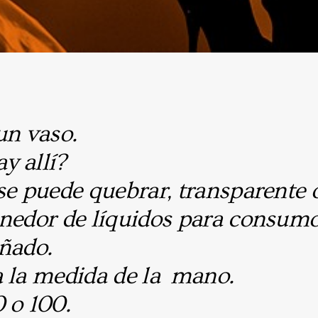
un vaso.
y allí?
se puede quebrar, transparente 
enedor de líquidos para consu
eñado.
a la medida de la mano.
 o 100.